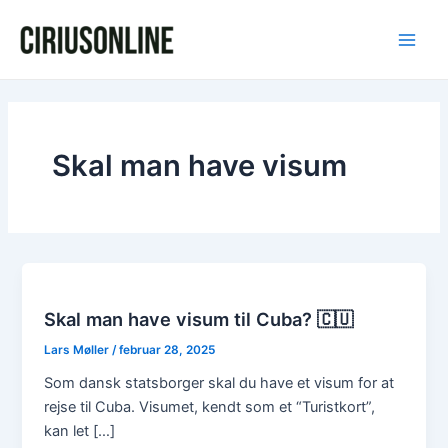
Gå
Post
Main
til
pagination
Men
indholdet
Skal man have visum
Skal man have visum til Cuba? 🇨🇺
Lars Møller
/
februar 28, 2025
Som dansk statsborger skal du have et visum for at
rejse til Cuba. Visumet, kendt som et “Turistkort”,
kan let […]