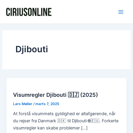
Gå
Main
til
Men
indholdet
Djibouti
Visumregler Djibouti 🇩🇯 (2025)
Lars Møller
/
marts 7, 2025
At forstå visummets gyldighed er altafgørende, når
du rejser fra Danmark 🇩🇰 til Djibouti 🌐🇪🇺. Forkerte
visumregler kan skabe problemer […]