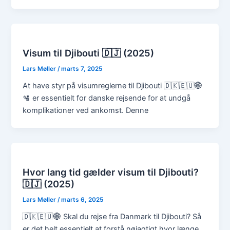
Visum til Djibouti 🇩🇯 (2025)
Lars Møller
/
marts 7, 2025
At have styr på visumreglerne til Djibouti 🇩🇰🇪🇺🌐
🛂 er essentielt for danske rejsende for at undgå
komplikationer ved ankomst. Denne
Hvor lang tid gælder visum til Djibouti?
🇩🇯 (2025)
Lars Møller
/
marts 6, 2025
🇩🇰🇪🇺🌐 Skal du rejse fra Danmark til Djibouti? Så
er det helt essentielt at forstå nøjagtigt hvor længe