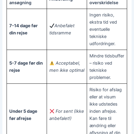
ansøgning
overskridelse
Ingen risiko,
ekstra tid ved
7-14 dage før
Anbefalet
eventuelle
din rejse
tidsramme
tekniske
udfordringer.
Mindre tidsbuffer
5-7 dage før din
Acceptabel,
– risiko ved
rejse
men ikke optimal
tekniske
problemer.
Risiko for afslag
eller at visum
ikke udstedes
Under 5 dage
For sent (Ikke
inden afrejse.
før afrejse
anbefalet!)
Kan føre til
ændring eller
aflysning af din