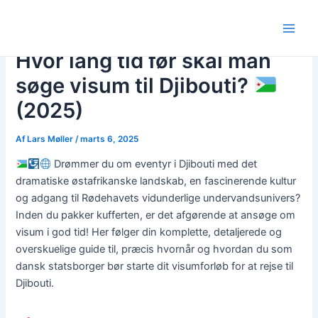
Gå
Post
Main
til
navigation
Men
indholdet
Hvor lang tid før skal man
søge visum til Djibouti?
(2025)
Af
Lars Møller
/
marts 6, 2025
Drømmer du om eventyr i Djibouti med det
dramatiske østafrikanske landskab, en fascinerende kultur
og adgang til Rødehavets vidunderlige undervandsunivers?
Inden du pakker kufferten, er det afgørende at ansøge om
visum i god tid! Her følger din komplette, detaljerede og
overskuelige guide til, præcis hvornår og hvordan du som
dansk statsborger bør starte dit visumforløb for at rejse til
Djibouti.