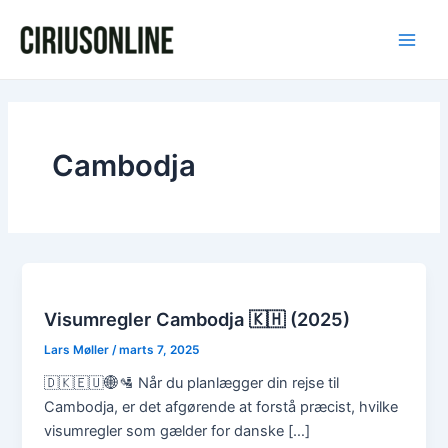
Gå
Main
til
Men
indholdet
Cambodja
Visumregler Cambodja 🇰🇭 (2025)
Lars Møller
/
marts 7, 2025
🇩🇰🇪🇺🌐🛂 Når du planlægger din rejse til
Cambodja, er det afgørende at forstå præcist, hvilke
visumregler som gælder for danske […]