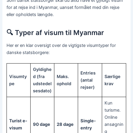
Som dansk statsborger skal du altid have et gyldigt visum
for at rejse ind i Myanmar, uanset formålet med din rejse
eller opholdets længde.
🔍 Typer af visum til Myanmar
Her er en klar oversigt over de vigtigste visumtyper for
danske statsborgere:
Gyldighe
Entries
Visumty
d (fra
Maks.
Særlige
(antal
pe
udstedel
ophold
krav
rejser)
sesdato)
Kun
turisme.
Online
Turist e-
Single-
90 dage
28 dage
ansøgnin
visum
entry
g