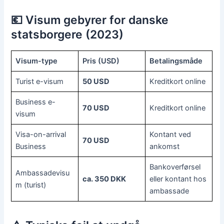
💶 Visum gebyrer for danske
statsborgere (2023)
Visum-type
Pris (USD)
Betalingsmåde
Turist e-visum
50 USD
Kreditkort online
Business e-
70 USD
Kreditkort online
visum
Visa-on-arrival
Kontant ved
70 USD
Business
ankomst
Bankoverførsel
Ambassadevisu
ca. 350 DKK
eller kontant hos
m (turist)
ambassade