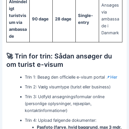
Almindel
Ansøges
igt
via
turistvis
Single-
90 dage
28 dage
ambassa
um via
entry
de i
ambassa
Danmark
de
🚀 Trin for trin: Sådan ansøger du
om turist e-visum
Trin 1: Besøg den officielle e-visum portal
📌Her
Trin 2: Vælg visumtype (turist eller business)
Trin 3: Udfyld ansøgningsformular online
(personlige oplysninger, rejseplan,
kontaktinformationer)
Trin 4: Upload følgende dokumenter:
Pasfoto (farve, hvid baggrund, max 3 mdr.