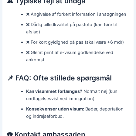
⚠️ Typiske fejl at undgå
❌ Angivelse af forkert information i ansøgningen
❌ Dårlig billedkvalitet på pasfoto (kan føre til
afslag)
❌ For kort gyldighed på pas (skal være +6 mdr)
❌ Glemt print af e-visum godkendelse ved
ankomst
📌 FAQ: Ofte stillede spørgsmål
Kan visummet forlænges?
Normalt nej (kun
undtagelsesvist ved immigration).
Konsekvenser uden visum:
Bøder, deportation
og indrejseforbud.
☎️ Kontakt ambassaden