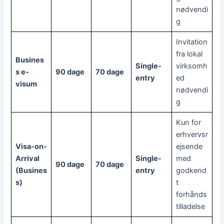
nødvendi
g
Invitation
fra lokal
Busines
Single-
virksomh
s e-
90 dage
70 dage
entry
ed
visum
nødvendi
g
Kun for
erhvervsr
Visa-on-
ejsende
Arrival
Single-
med
90 dage
70 dage
(Busines
entry
godkend
s)
t
forhånds
tilladelse