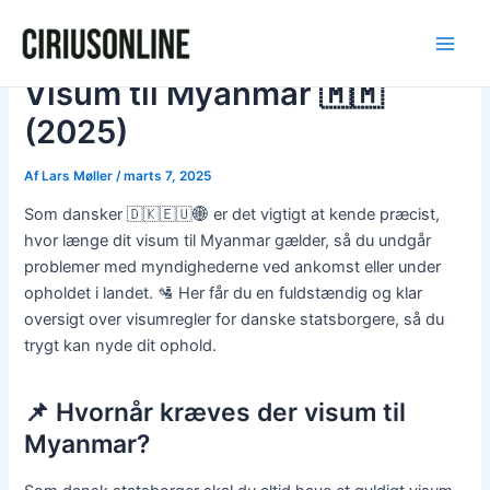
Gå
Post
Main
til
navigation
Men
indholdet
Visum til Myanmar 🇲🇲
(2025)
Af
Lars Møller
/
marts 7, 2025
Som dansker 🇩🇰🇪🇺🌐 er det vigtigt at kende præcist,
hvor længe dit visum til Myanmar gælder, så du undgår
problemer med myndighederne ved ankomst eller under
opholdet i landet. 🛂 Her får du en fuldstændig og klar
oversigt over visumregler for danske statsborgere, så du
trygt kan nyde dit ophold.
📌 Hvornår kræves der visum til
Myanmar?