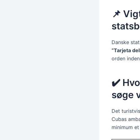
📌 Vig
statsb
Danske stat
“Tarjeta del
orden inden
✔️ Hvo
søge v
Det turistv
Cubas ambas
minimum et p