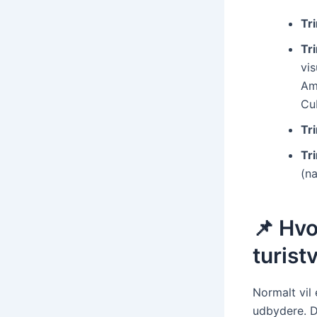
Tri
Tri
vi
Am
Cu
Tri
Tri
(n
📌 Hvo
turist
Normalt vil 
udbydere. 