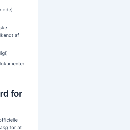
riode)
nske
dkendt af
ig!)
edokumenter
rd for
fficielle
gang
for at