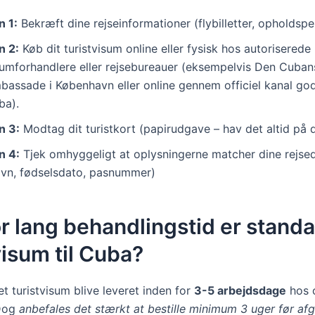
n 1:
Bekræft dine rejseinformationer (flybilletter, opholdspe
n 2:
Køb dit turistvisum online eller fysisk hos autoriserede
sumforhandlere eller rejsebureauer (eksempelvis Den Cuba
bassade i København eller online gennem officiel kanal go
ba).
n 3:
Modtag dit turistkort (papirudgave – hav det altid på d
n 4:
Tjek omhyggeligt at oplysningerne matcher dine rejs
avn, fødselsdato, pasnummer)
r lang behandlingstid er standa
visum til Cuba?
et turistvisum blive leveret inden for
3-5 arbejdsdage
hos o
Dog
anbefales det stærkt at bestille minimum 3 uger før af