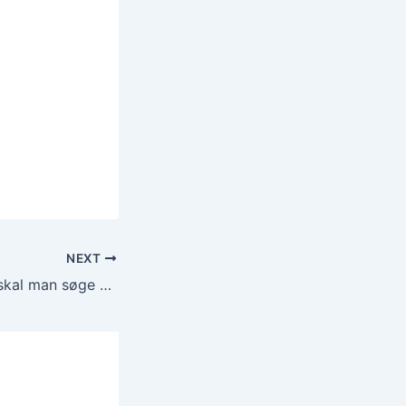
NEXT
Hvor lang tid før skal man søge visum til Djibouti? 🇩🇯 (2025)