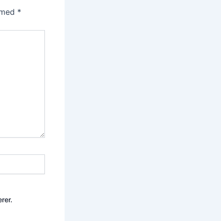
t med
*
rer.