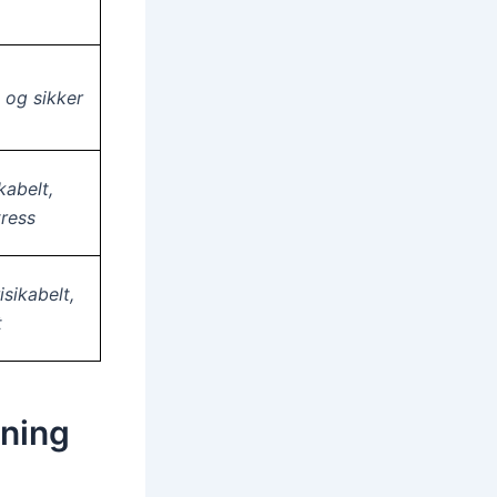
 og sikker
ikabelt,
tress
isikabelt,
t
gning