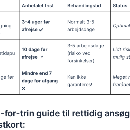
Anbefalet frist
Behandlingstid
Status
3-4 uger før
Normalt 3-5
gning
Optimal
afrejse
✔️
arbejdsdage
)
3-5 arbejdsdage
10 dage før
Lidt ris
stidspu
(risiko ved
afrejse
📌
mulig s
forsinkelser)
Mindre end 7
ge før
Kan ikke
Meget r
dage før afgang
garanteres!
fraråde
❌
n-for-trin guide til rettidig ansø
stkort: