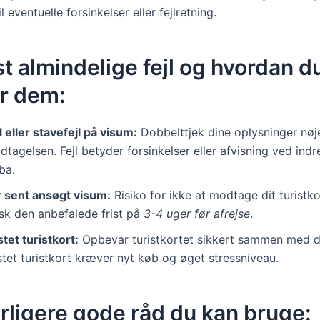
l eventuelle forsinkelser eller fejlretning.
t almindelige fejl og hvordan d
r dem:
l eller stavefejl på visum:
Dobbelttjek dine oplysninger nøj
tagelsen. Fejl betyder forsinkelser eller afvisning ved indre
ba.
r sent ansøgt visum:
Risiko for ikke at modtage dit turistkor
sk den anbefalede frist på
3-4 uger før afrejse
.
tet turistkort:
Opbevar turistkortet sikkert sammen med di
tet turistkort kræver nyt køb og øget stressniveau.
rligere gode råd du kan bruge: