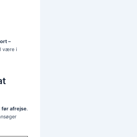
ort –
l være i
at
d før afrejse
.
ansøger