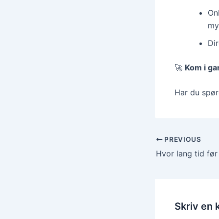
On
my
Di
🚀
Kom i ga
Har du spør
PREVIOUS
Skriv en