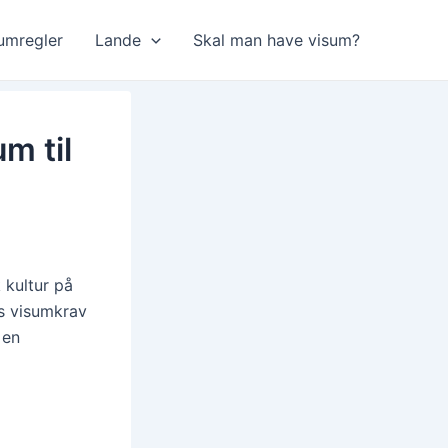
umregler
Lande
Skal man have visum?
m til
 kultur på
as visumkrav
 en