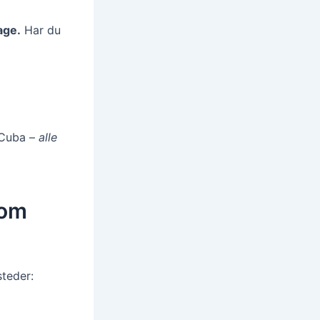
age.
Har du
 Cuba –
alle
som
steder: