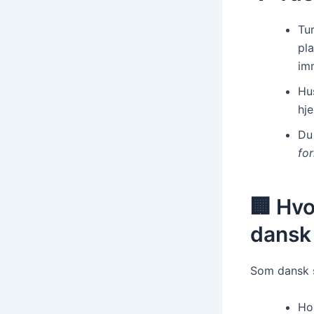
Tur
pl
im
Hu
hj
Du
for
🏢 Hv
dansk
Som dansk s
Ho