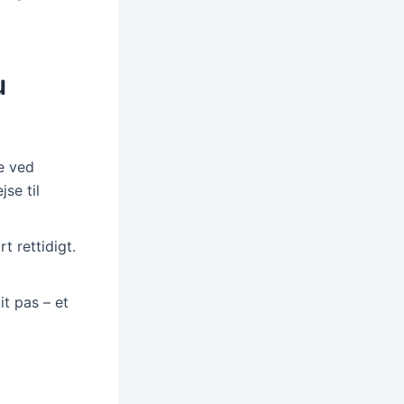
u
e ved
jse til
t rettidigt.
t pas – et