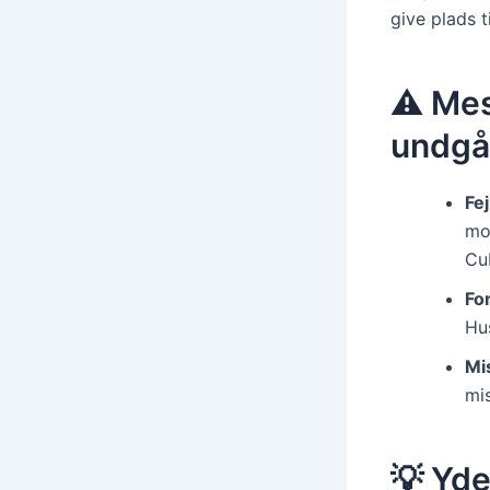
give plads ti
⚠️ Mes
undgå
Fej
mod
Cu
Fo
Hu
Mis
mis
💡 Yde