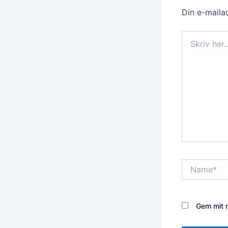
Din e-mailad
Skriv
her..
Name*
Gem mit n