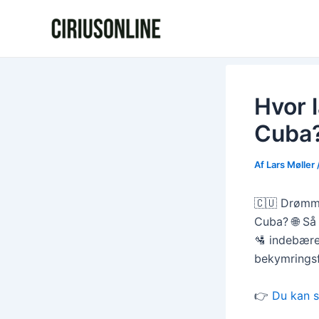
Gå
Post
til
navigation
indholdet
Hvor l
Cuba?
Af
Lars Møller
🇨🇺 Drømme
Cuba? 🌐 Så
🛂 indebærer
bekymringsf
👉
Du kan s