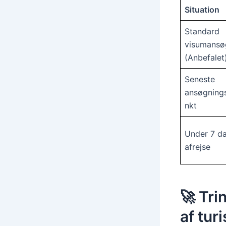
Situation
Standard
visumansø
(Anbefalet
Seneste
ansøgning
nkt
Under 7 da
afrejse
🚀 Tri
af turi