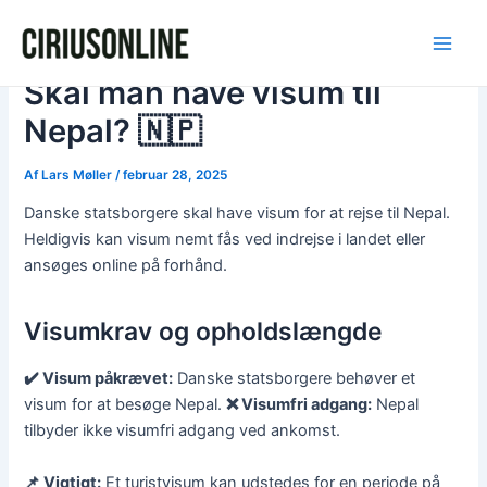
Gå
Post
Main
til
navigation
Men
indholdet
Skal man have visum til
Nepal? 🇳🇵
Af
Lars Møller
/
februar 28, 2025
Danske statsborgere skal have visum for at rejse til Nepal.
Heldigvis kan visum nemt fås ved indrejse i landet eller
ansøges online på forhånd.
Visumkrav og opholdslængde
✔️ Visum påkrævet:
Danske statsborgere behøver et
visum for at besøge Nepal.
❌ Visumfri adgang:
Nepal
tilbyder ikke visumfri adgang ved ankomst.
📌 Vigtigt:
Et turistvisum kan udstedes for en periode på