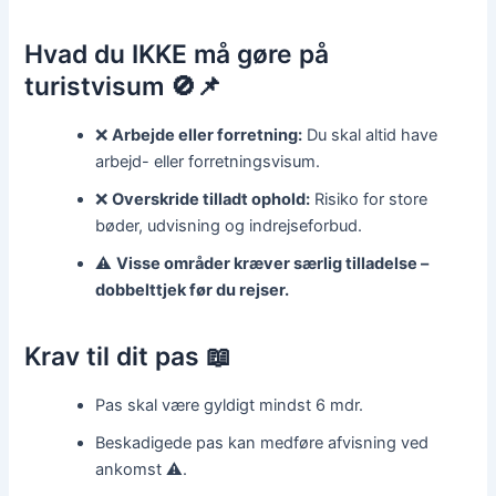
Hvad du IKKE må gøre på
turistvisum 🚫📌
❌
Arbejde eller forretning:
Du skal altid have
arbejd- eller forretningsvisum.
❌
Overskride tilladt ophold:
Risiko for store
bøder, udvisning og indrejseforbud.
⚠️
Visse områder kræver særlig tilladelse –
dobbelttjek før du rejser.
Krav til dit pas 📖
Pas skal være gyldigt mindst 6 mdr.
Beskadigede pas kan medføre afvisning ved
ankomst ⚠️.