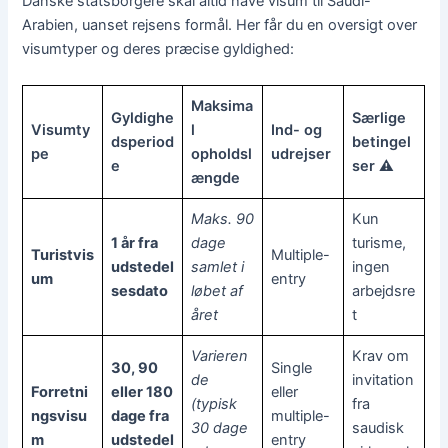
Danske statsborgere skal altid have visum til Saudi-
Arabien, uanset rejsens formål. Her får du en oversigt over
visumtyper og deres præcise gyldighed:
Maksima
Gyldighe
Særlige
Visumty
l
Ind- og
dsperiod
betingel
pe
opholdsl
udrejser
e
ser ⚠️
ængde
Maks. 90
Kun
1 år fra
dage
turisme,
Turistvis
Multiple-
udstedel
samlet i
ingen
um
entry
sesdato
løbet af
arbejdsre
året
t
Varieren
Krav om
30, 90
Single
de
invitation
Forretni
eller 180
eller
(typisk
fra
ngsvisu
dage fra
multiple-
30 dage
saudisk
m
udstedel
entry