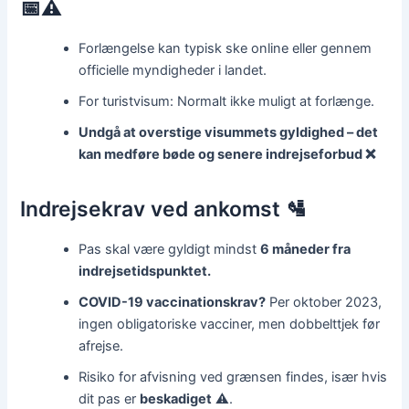
📅⚠️
Forlængelse kan typisk ske online eller gennem
officielle myndigheder i landet.
For turistvisum: Normalt ikke muligt at forlænge.
Undgå at overstige visummets gyldighed – det
kan medføre bøde og senere indrejseforbud ❌
Indrejsekrav ved ankomst 🛂
Pas skal være gyldigt mindst
6 måneder fra
indrejsetidspunktet.
COVID-19 vaccinationskrav?
Per oktober 2023,
ingen obligatoriske vacciner, men dobbelttjek før
afrejse.
Risiko for afvisning ved grænsen findes, især hvis
dit pas er
beskadiget
⚠️.