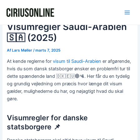
Gå
Post
Main
til
navigation
Men
indholdet
Visumregler Saudi-Arabien
🇸🇦 (2025)
Af
Lars Møller
/
marts 7, 2025
At kende reglerne for
visum til Saudi-Arabien
er afgørende,
hvis du som dansk statsborger ønsker en problemfri tur til
dette spændende land 🇩🇰🇪🇺🌐🛂. Her får du en tydelig
og grundig vejledning om præcis hvor længe dit visum
gælder, mulighederne du har, og nøjagtigt hvad du skal
gøre.
Visumregler for danske
statsborgere 📌