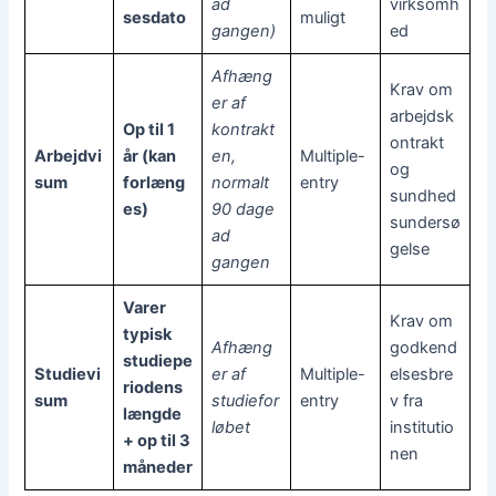
ad
virksomh
sesdato
muligt
gangen)
ed
Afhæng
Krav om
er af
arbejdsk
Op til 1
kontrakt
ontrakt
Arbejdvi
år (kan
en,
Multiple-
og
sum
forlæng
normalt
entry
sundhed
es)
90 dage
sundersø
ad
gelse
gangen
Varer
Krav om
typisk
Afhæng
godkend
studiepe
Studievi
er af
Multiple-
elsesbre
riodens
sum
studiefor
entry
v fra
længde
løbet
institutio
+ op til 3
nen
måneder