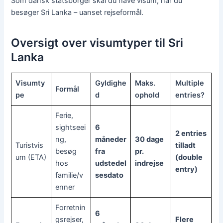
Som dansk statsborger skal du have visum, når du
besøger Sri Lanka – uanset rejseformål.
Oversigt over visumtyper til Sri
Lanka
Visumty
Gyldighe
Maks.
Multiple
Formål
pe
d
ophold
entries?
Ferie,
sightseei
6
2 entries
ng,
måneder
30 dage
Turistvis
tilladt
besøg
fra
pr.
um (ETA)
(double
hos
udstedel
indrejse
entry)
familie/v
sesdato
enner
Forretnin
6
gsrejser,
Flere