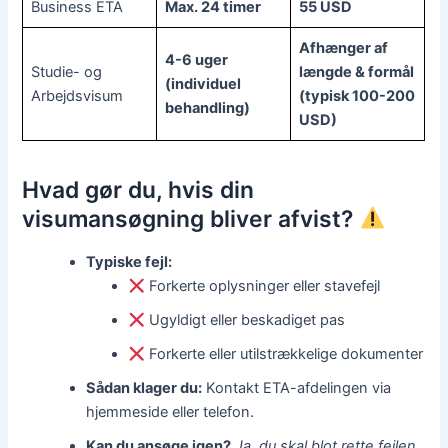
Business ETA
Max. 24 timer
55 USD
Afhænger af
4-6 uger
Studie- og
længde & formål
(individuel
Arbejdsvisum
(typisk 100-200
behandling)
USD)
Hvad gør du, hvis din
visumansøgning bliver afvist?
Typiske fejl:
Forkerte oplysninger eller stavefejl
Ugyldigt eller beskadiget pas
Forkerte eller utilstrækkelige dokumenter
Sådan klager du:
Kontakt ETA-afdelingen via
hjemmeside eller telefon.
Kan du ansøge igen?
Ja, du skal blot rette fejlen,