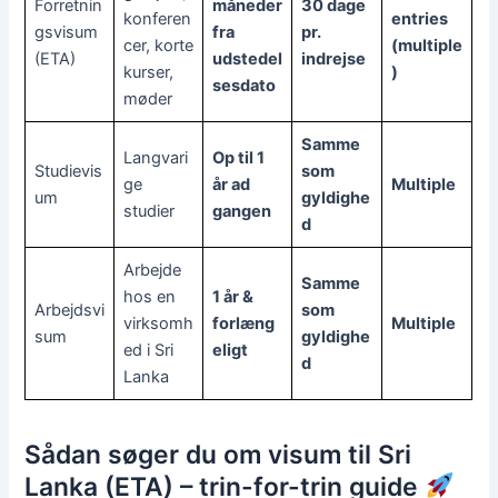
Forretnin
måneder
30 dage
konferen
entries
gsvisum
fra
pr.
cer, korte
(multiple
(ETA)
udstedel
indrejse
kurser,
)
sesdato
møder
Samme
Langvari
Op til 1
Studievis
som
ge
år ad
Multiple
um
gyldighe
studier
gangen
d
Arbejde
Samme
hos en
1 år &
Arbejdsvi
som
virksomh
forlæng
Multiple
sum
gyldighe
ed i Sri
eligt
d
Lanka
Sådan søger du om visum til Sri
Lanka (ETA) – trin-for-trin guide