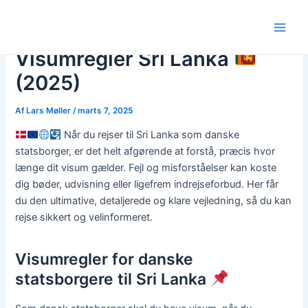
Gå
Post
Main
til
navigation
Men
indholdet
Visumregler Sri Lanka
(2025)
Af
Lars Møller
/
marts 7, 2025
Når du rejser til Sri Lanka som danske
statsborger, er det helt afgørende at forstå, præcis hvor
længe dit visum gælder. Fejl og misforståelser kan koste
dig bøder, udvisning eller ligefrem indrejseforbud. Her får
du den ultimative, detaljerede og klare vejledning, så du kan
rejse sikkert og velinformeret.
Visumregler for danske
statsborgere til Sri Lanka