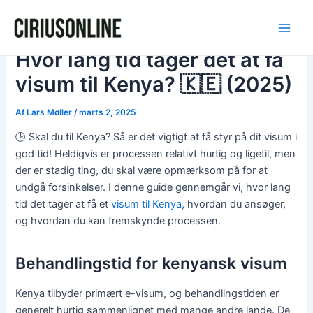
Gå
Post
Main
til
navigation
Men
indholdet
Hvor lang tid tager det at få
visum til Kenya? 🇰🇪 (2025)
Af
Lars Møller
/
marts 2, 2025
🕒 Skal du til Kenya? Så er det vigtigt at få styr på dit visum i
god tid! Heldigvis er processen relativt hurtig og ligetil, men
der er stadig ting, du skal være opmærksom på for at
undgå forsinkelser. I denne guide gennemgår vi, hvor lang
tid det tager at få et
visum til Kenya
, hvordan du ansøger,
og hvordan du kan fremskynde processen.
Behandlingstid for kenyansk visum
Kenya tilbyder primært e-visum, og behandlingstiden er
generelt hurtig sammenlignet med mange andre lande. De