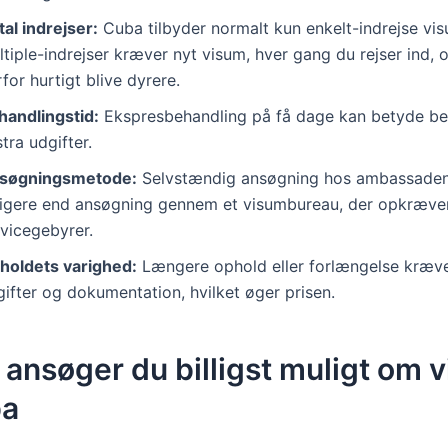
al indrejser:
Cuba tilbyder normalt kun enkelt-indrejse vis
tiple-indrejser kræver nyt visum, hver gang du rejser ind, 
for hurtigt blive dyrere.
handlingstid:
Ekspresbehandling på få dage kan betyde be
tra udgifter.
søgningsmetode:
Selvstændig ansøgning hos ambassaden
lligere end ansøgning gennem et visumbureau, der opkræve
rvicegebyrer.
holdets varighed:
Længere ophold eller forlængelse kræve
ifter og dokumentation, hvilket øger prisen.
ansøger du billigst muligt om 
ba