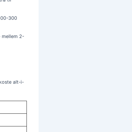
 100-300
 mellem 2-
oste alt-i-