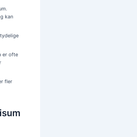
um.
og kan
tydelige
 er ofte
r
r fler
visum