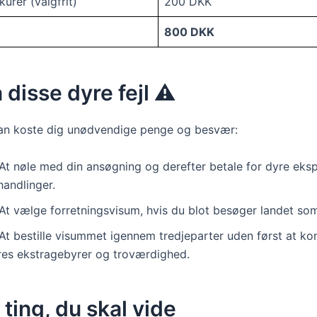
urér (valgfrit)
200 DKK
800 DKK
disse dyre fejl ⚠️
kan koste dig unødvendige penge og besvær:
 At nøle med din ansøgning og derefter betale for dyre eks
handlinger.
At vælge forretningsvisum, hvis du blot besøger landet som 
At bestille visummet igennem tredjeparter uden først at kon
res ekstragebyrer og troværdighed.
 ting, du skal vide