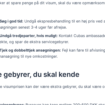
ker at spare penge på dit visum, skal du være opmærksom
Søg i god tid:
Undgå ekspresbehandling til en høj pris ved 
søgningen senest 3-4 uger før afrejse.
Undgå tredjeparter, hvis muligt:
Kontakt Cubas ambassade
ekte, og spar de ekstra servicegebyrer.
Tjek og dobbelttjek ansøgningen:
Fejl kan føre til afvisnin
nansøgning til nye omkostninger.
e gebyrer, du skal kende
e visumprisen kan der være ekstra gebyrer, du skal vær
rvicegebyrer:
Bureauer kan tage mellem 200-500 DKK ekstr