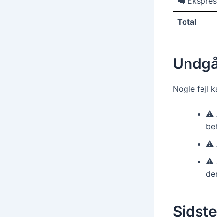
🚚 Ekspresk
Total
Undgå 
Nogle fejl 
⚠️
be
⚠️ 
⚠️ 
de
Sidste