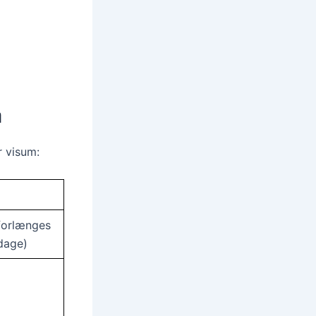
a
r visum:
forlænges
dage)