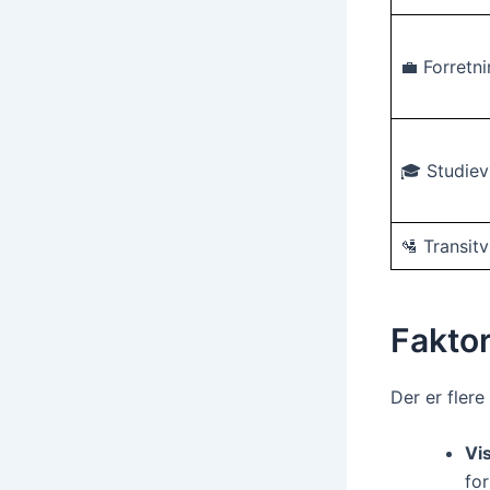
💼 Forretn
🎓 Studie
🛂 Transit
Faktor
Der er flere
Vi
fo