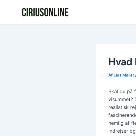
Gå
Post
til
navigation
indholdet
Hvad 
Af
Lars Møller
Skal du på f
visummet? D
realistisk r
fascinerend
nemlig af f
indrejser o