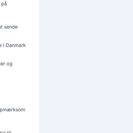
 på
at sende
 i Danmark
ger og
e opmærksom
a til