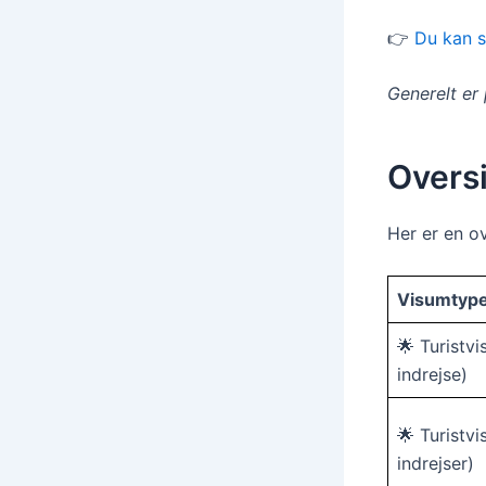
👉
Du kan s
Generelt er 
Oversi
Her er en o
Visumtyp
🌟 Turistvi
indrejse)
🌟 Turistvi
indrejser)