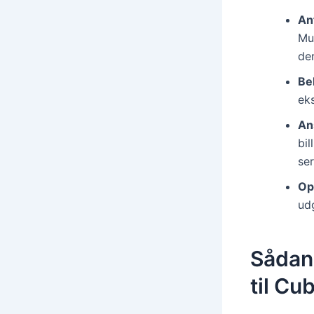
Ant
Mul
der
Be
eks
An
bi
se
Op
udg
Sådan 
til Cu