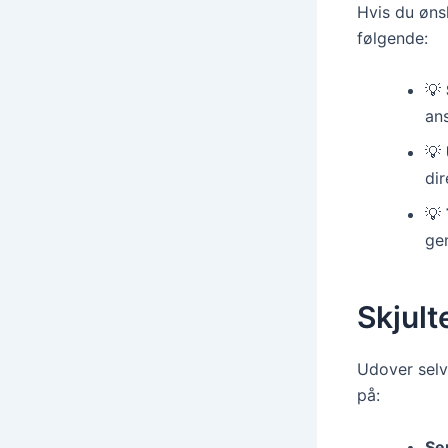
Hvis du øns
følgende:
💡
an
💡
dir
💡
ge
Skjult
Udover selv
på:
Se