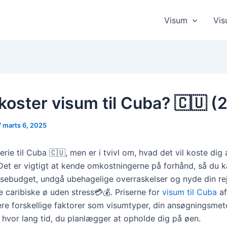
Visum
Vis
koster visum til Cuba? 🇨🇺 (
/
marts 6, 2025
erie til Cuba 🇨🇺, men er i tvivl om, hvad det vil koste dig 
et er vigtigt at kende omkostningerne på forhånd, så du 
ejsebudget, undgå ubehagelige overraskelser og nyde din rej
e caribiske ø uden stress💳💰. Priserne for
visum til Cuba
af
lere forskellige faktorer som visumtyper, din ansøgningsmet
g hvor lang tid, du planlægger at opholde dig på øen.