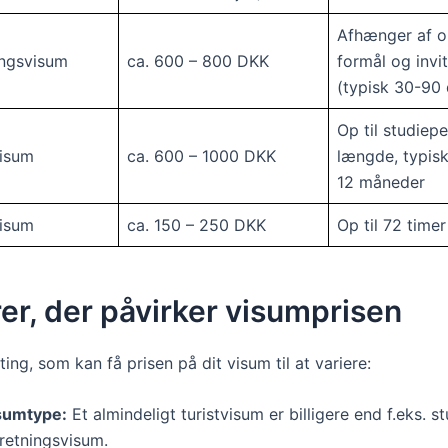
Afhænger af o
ingsvisum
ca. 600 – 800 DKK
formål og invi
(typisk 30-90
Op til studiep
visum
ca. 600 – 1000 DKK
længde, typis
12 måneder
visum
ca. 150 – 250 DKK
Op til 72 timer
er, der påvirker visumprisen
 ting, som kan få prisen på dit visum til at variere:
sumtype:
Et almindeligt turistvisum er billigere end f.eks. st
rretningsvisum.