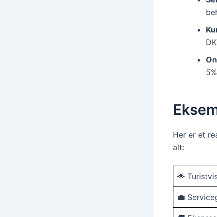
be
Ku
DKK
On
5% 
Eksemp
Her er et re
alt:
🌟 Turistvi
💼 Service