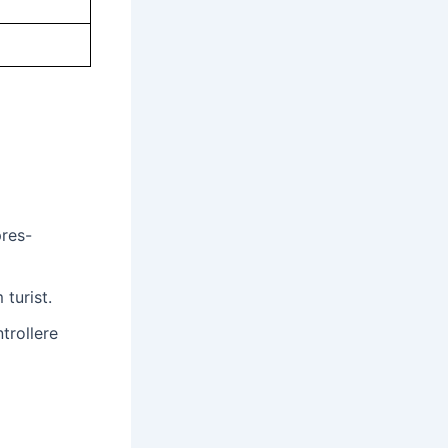
pres-
turist.
trollere