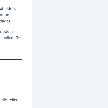
pholdets
tation
 dage)
eriodens
k mellem 3-
udie- eller