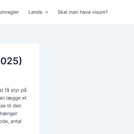
umregler
Lande
Skal man have visum?
2025)
at få styr på
kan lægge et
se til den
hænger
ode, antal