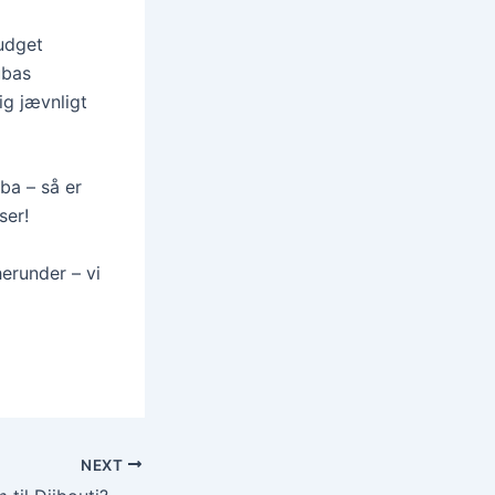
budget
ubas
ig jævnligt
uba – så er
ser!
erunder – vi
NEXT