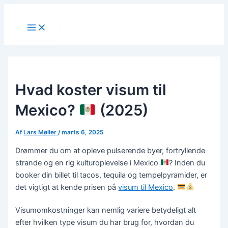
Main
Gå
Post
Menu
til
navigation
indholdet
Hvad koster visum til
Mexico?
(2025)
Af
Lars Møller
/
marts 6, 2025
Drømmer du om at opleve pulserende byer, fortryllende
strande og en rig kulturoplevelse i Mexico
? Inden du
booker din billet til tacos, tequila og tempelpyramider, er
det vigtigt at kende prisen på
visum til Mexico
.
Visumomkostninger kan nemlig variere betydeligt alt
efter hvilken type visum du har brug for, hvordan du