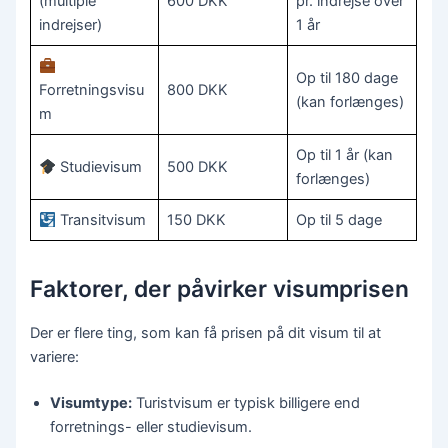
(multiple
600 DKK
pr. indrejse over
indrejser)
1 år
Op til 180 dage
Forretningsvisu
800 DKK
(kan forlænges)
m
Op til 1 år (kan
Studievisum
500 DKK
forlænges)
Transitvisum
150 DKK
Op til 5 dage
Faktorer, der påvirker visumprisen
Der er flere ting, som kan få prisen på dit visum til at
variere:
Visumtype:
Turistvisum er typisk billigere end
forretnings- eller studievisum.