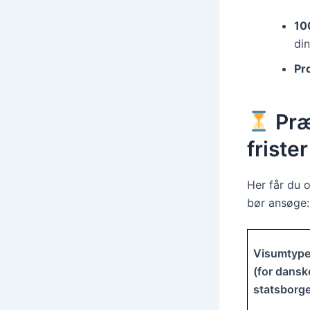
10
din
Pr
Præ
frister
Her får du 
bør ansøge:
Visumtyp
(for dansk
statsborge