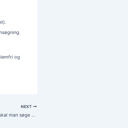
t).
ansøgning.
blemfri og
NEXT
Hvor lang tid før skal man søge visum til Cambodja?
(2025)