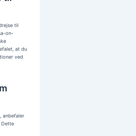
rejse til
sa-on-
ske
falet, at du
tioner ved
om
, anbefaler
. Dette