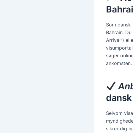
Bahrai
Som dansk st
Bahrain. Du
Arrival”) el
visumportal 
søger onlin
ankomsten.
Anb
dansk
Selvom visa
myndighedern
sikrer dig n