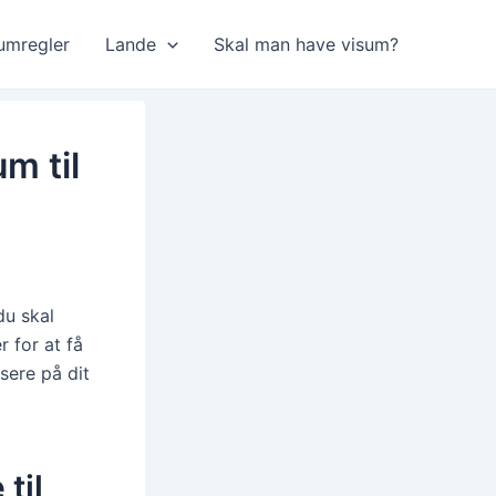
umregler
Lande
Skal man have visum?
m til
du skal
 for at få
sere på dit
til