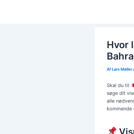
Gå
Post
til
navigation
indholdet
Hvor l
Bahra
Af
Lars Møller
Skal du til
søge dit vi
alle nødvend
kommende 
Vis