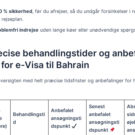
0 % sikkerhed
, før du afrejser, så du undgår forsinkelser i re
 rejseplan.
oblemfri indrejse
uden lange køer eller unødvendige spørg
cise behandlingstider og anbe
 for e-Visa til Bahrain
oversigten med helt præcise tidsfrister og anbefalinger for
Senest
Abs
e
Anbefalet
Behandlingsti
anbefalet
sid
e
ansøgningsti
d
ansøgningsti
øje
re)
dspunkt
dspunkt
an