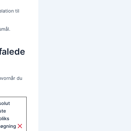
lation til
smål.
falede
 hvornår du
olut
ste
bliks
søgning