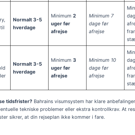
Min
Minimum
2
Minimum 7
dag
ry,
Normalt 3-5
uger før
dage før
afr
til
hverdage
afrejse
afrejse
fra
st
Min
Minimum
3
Minimum 10
dag
Normalt 3-5
old
uger før
dage før
afr
hverdage
ler
afrejse
afrejse
fra
st
se tidsfrister?
Bahrains visumsystem har klare anbefalinger
entuelle tekniske problemer eller ekstra kontrollkrav. At re
ister sikrer, at din rejseplan ikke kommer i fare.