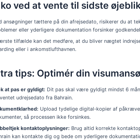
ko ved at vente til sidste øjebli
 ansøgninger tættere på din afrejsedato, risikerer du at te
oblemer eller yderligere dokumentation forsinker godkendel
ærste tilfælde kan det medføre, at du bliver nægtet indrejs
rding eller i ankomstlufthavnen.
tra tips: Optimér din visumans
k at pas er gyldigt:
Dit pas skal være gyldigt mindst 6 mån
ventet udrejsedato fra Bahrain.
kumentklarhed:
Upload tydelige digital-kopier af påkræv
kumenter, så processen ikke forsinkes.
bbeltjek kontaktoplysninger:
Brug altid korrekte kontaktop
hrain kan kontakte dig og bede om yderligere dokumentati