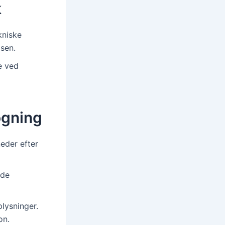
k
kniske
sen.
e ved
øgning
eder efter
ede
lysninger.
on.