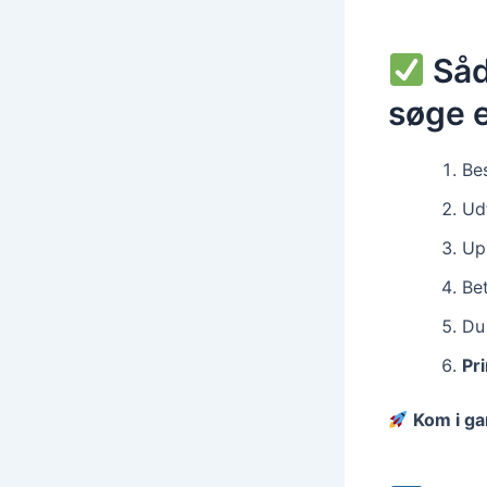
Såda
søge 
Bes
Ud
Up
Bet
Du
Pr
Kom i ga