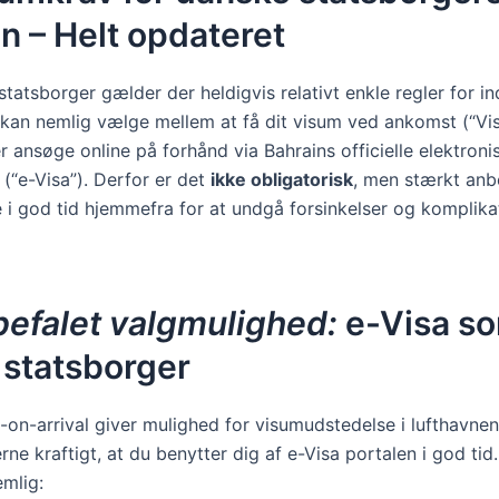
n – Helt opdateret
atsborger gælder der heldigvis relativt enkle regler for ind
 kan nemlig vælge mellem at få dit visum ved ankomst (“Vi
ler ansøge online på forhånd via Bahrains officielle elektroni
(“e-Visa”). Derfor er det
ikke obligatorisk
, men stærkt anbe
e i god tid hjemmefra for at undgå forsinkelser og komplika
efalet valgmulighed:
e-Visa s
 statsborger
-on-arrival giver mulighed for visumudstedelse i lufthavnen
e kraftigt, at du benytter dig af e-Visa portalen i god tid
emlig: