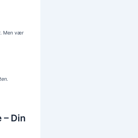
r. Men vær
ten.
 – Din