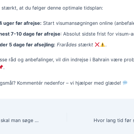
 stærkt, at du følger denne optimale tidsplan:
4 uger før afrejse:
Start visumansøgningen online (anbefale
nest 7-10 dage før afrejse
: Absolut sidste frist for visum-
der 5 dage før afsejling:
Frarådes stærkt
.
sse råd og anbefalinger, vil din indrejse i Bahrain være pro
.
rgsmål? Kommentér nedenfor – vi hjælper med glæde!
Hvor lang tid før skal man søge visum til Aserbajdsjan?
(2025)