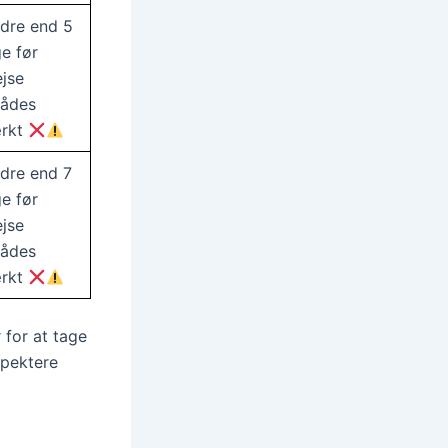
dre end 5
e før
ejse
rådes
ærkt
dre end 7
e før
ejse
rådes
ærkt
 for at tage
spektere