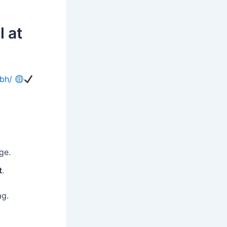
l at
.bh/
ge.
t
.
ag.