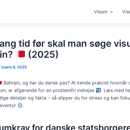
Visum
Vis
ang tid før skal man søge visu
in?
(2025)
/
marts 6, 2025
Bahrain, og har du dansk pas? At kende præcist hvornår 
sum, er afgørende for en problemfri indrejse
. Læs med her
ige detaljer og fakta – så slipper du for stress og kan foku
eventyr
.
umkrav for danske statsborgere 