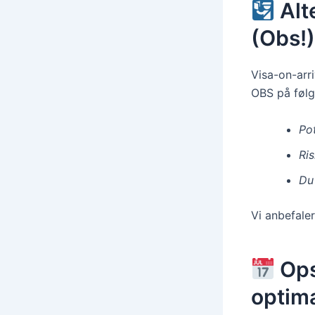
Alt
(Obs!
Visa-on-arr
OBS på følg
Pot
Ri
Du 
Vi anbefaler
Ops
optima