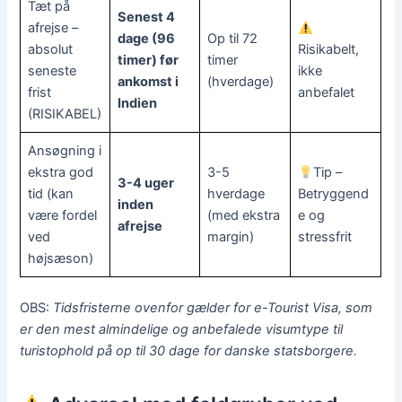
Tæt på
Senest 4
afrejse –
dage (96
Op til 72
absolut
Risikabelt,
timer) før
timer
seneste
ikke
ankomst i
(hverdage)
frist
anbefalet
Indien
(RISIKABEL)
Ansøgning i
ekstra god
3-5
Tip –
3-4 uger
tid (kan
hverdage
Betryggend
inden
være fordel
(med ekstra
e og
afrejse
ved
margin)
stressfrit
højsæson)
OBS:
Tidsfristerne ovenfor gælder for e-Tourist Visa, som
er den mest almindelige og anbefalede visumtype til
turistophold på op til 30 dage for danske statsborgere.