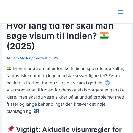
Gå
Post
Main
til
navigation
Men
indholdet
Hvor lang tid før skal man
søge visum til Indien?
(2025)
Af
Lars Møller
/
marts 6, 2025
Drømmer du om at udforske Indiens spændende kultur,
fantastiske natur og legendariske seværdigheder? Før du
pakker kufferten, bør du sikre dit visum i god tid.
Visumreglerne til Indien for danske statsborgere er ganske
klare, men skal du være sikker på at undgå problemer med
frister og lange behandlingstider, kræver det nøje
planlægning.
Vigtigt: Aktuelle visumregler for