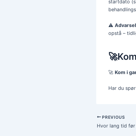
startdato (s
behandlings
⚠️
Advarsel
opstå – tidl
🚀Kom 
🚀
Kom i ga
Har du spør
PREVIOUS