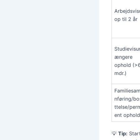
Arbejdsvi
op til 2 år
Studievisu
ængere
ophold (>
mdr.)
Familiesa
nføring/b
ttelse/per
ent ophold
💡
Tip:
Start