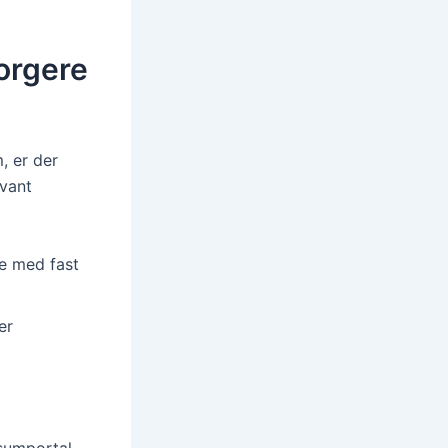
borgere
, er der
evant
de med fast
er
isumportal.