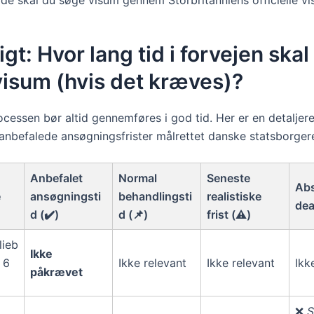
igt: Hvor lang tid i forvejen skal
isum (hvis det kræves)?
cessen bør altid gennemføres i god tid. Her er en detaljer
 anbefalede ansøgningsfrister målrettet danske statsborger
Anbefalet
Normal
Seneste
Abs
e
ansøgningsti
behandlingsti
realistiske
dea
d (✔️)
d (📌)
frist (⚠️)
lieb
Ikke
 6
Ikke relevant
Ikke relevant
Ikk
påkrævet
❌
S