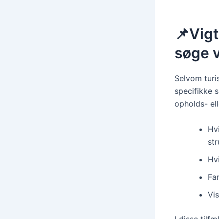
📌Vigt
søge v
Selvom turi
specifikke 
opholds- ell
Hvi
str
Hv
Fa
Vis
I disse tilf