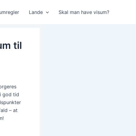
umregler
Lande
Skal man have visum?
m til
borgeres
i god tid
dspunkter
ald – at
n!