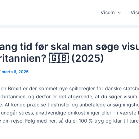
Visum
Vis
ang tid før skal man søge visu
ritannien? 🇬🇧 (2025)
/
marts 6, 2025
den Brexit er der kommet nye spilleregler for danske stats
torbritannien, og derfor er det afgørende, at du søger visum 
se. At kende præcise tidsfrister og anbefalede ansøgningsti
u undgår stress, unødvendige omkostninger eller – i værste f
 din rejse. Følg med her, så du er 100 % tryg og klar til ture