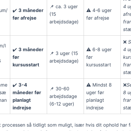
📌 ca. 3 uger
4 u
sum/
✔️
3 måneder
⚠️ 4-6 uger
(15
afr
før afrejse
før afrejse
arbejdsdage)
fra
stæ
❌
S
m/l
✔️
3 måneder
⚠️ 6-8 uger
4 u
📌 3 uger (15
før
før
kur
6
arbejdsdage)
kursusstart
kursusstart
fra
stæ
mme
✔️
3-4
⚠️ Mindst 8
❌
S
📌 30-60
osæ
måneder før
uger før
8 u
arbejdsdage
man
planlagt
planlagt
fra
(6-12 uger)
indrejse
indrejse
stæ
 processen så tidligt som muligt, især hvis dit ophold har f