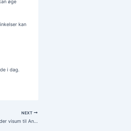
 kan øge
inkelser kan
de i dag.
NEXT
Hvor lang tid gælder visum til Angola? 🇦🇴 (2025)