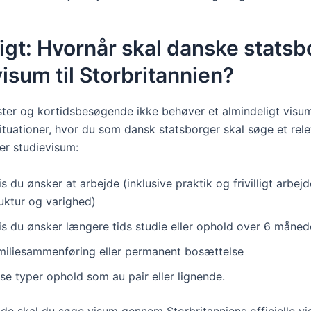
igt: Hvornår skal danske stats
isum til Storbritannien?
ster og kortidsbesøgende ikke behøver et almindeligt visum
situationer, hvor du som dansk statsborger skal søge et rel
er studievisum:
s du ønsker at arbejde (inklusive praktik og frivilligt arbej
uktur og varighed)
is du ønsker længere tids studie eller ophold over 6 måned
miliesammenføring eller permanent bosættelse
se typer ophold som au pair eller lignende.
ælde skal du søge visum gennem Storbritanniens officielle v