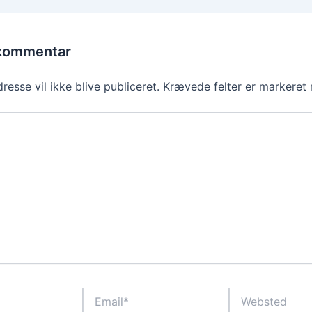
 kommentar
resse vil ikke blive publiceret.
Krævede felter er markere
Email*
Websted