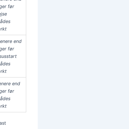
ger før
ejse
rådes
rkt
enere end
ger før
susstart
rådes
rkt
enere end
ger før
rådes
rkt
ast