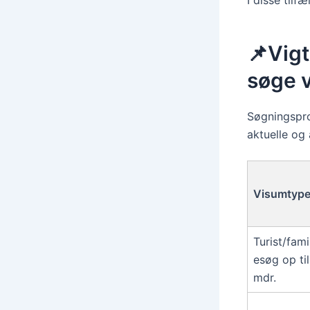
📌Vigt
søge v
Søgningspro
aktuelle og
Visumtyp
Turist/fami
esøg op til
mdr.