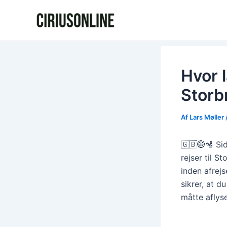
Gå
Post
til
navigation
indholdet
Hvor l
Storb
Af
Lars Møller
🇬🇧🌐🛂 Si
rejser til S
inden afrej
sikrer, at d
måtte aflyse