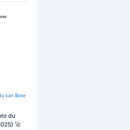
rer.
nto du
025) 🚀