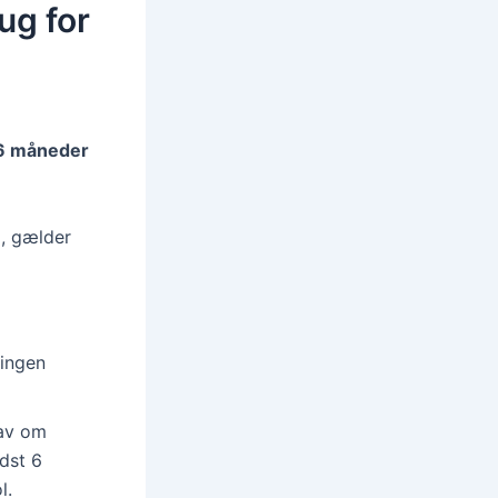
ug for
l
6 måneder
m, gælder
(ingen
rav om
ndst 6
l.