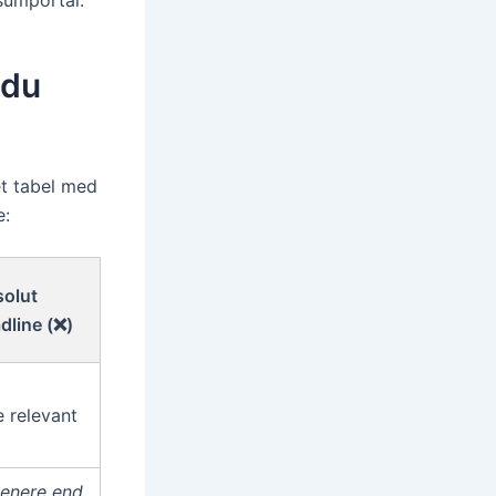
 du
et tabel med
e:
olut
dline (❌)
e relevant
enere end