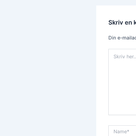
Skriv en
Din e-mailad
Skriv
her..
Name*