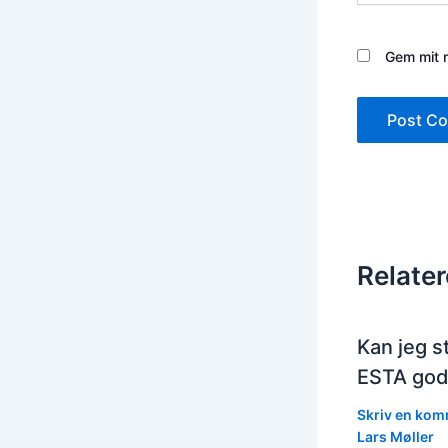
Gem mit n
Relate
Kan jeg 
ESTA god
Skriv en ko
Lars Møller