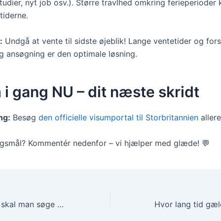
tudier, nyt job osv.). Større travlhed omkring ferieperioder
tiderne.
:
Undgå at vente til sidste øjeblik! Lange ventetider og fors
ig ansøgning er den optimale løsning.
i gang NU – dit næste skridt
ng:
Besøg
den officielle visumportal til Storbritannien
allere
gsmål? Kommentér nedenfor – vi hjælper med glæde! 💬
Hvor lang tid før skal man søge visum til Zimbabwe? 🇿🇼 (2025)