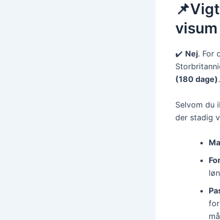
📌Vigt
visum 
✔️
Nej
. For 
Storbritanni
(180 dage)
.
Selvom du ik
der stadig 
Ma
Fo
lø
Pa
for
må