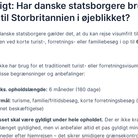
igt: Har danske statsborgere br
til Storbritannien i øjeblikket?
danske statsborgere gælder det, at du kan rejse visumfrit ti
en ved korte turist-, forretnings- eller familiebesøg i op til
ke har brug for et traditionelt turist- eller forretningsvisu
visse begrænsninger og anbefalinger:
ks. opholdslængde:
6 måneder (180 dage)
rmål:
turisme, familie/fritidsbesøg, korte forretningsbesøg 
nnet beskæftigelse)
sset skal være gyldigt under hele opholdet.
Der er ikke k
længet gyldighed, men vi anbefaler altid et pas gyldigt mi
neder efter hjemrejsen – det sikrer smidigere grænsekontro