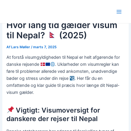
Gå
Post
Main
til
navigation
Men
indholdet
Hvor lang tid gælder visum
til Nepal?
(2025)
Af
Lars Møller
/
marts 7, 2025
At forstå visumgyldigheden til Nepal er helt afgørende for
danske rejsende
. Uklarheder om visumregler kan
føre til problemer allerede ved ankomsten, unødvendige
bøder og stress under din rejse
. Her får du en
omfattende og klar guide til præcis hvor længe dit Nepal-
visum gælder.
Vigtigt: Visumoversigt for
danskere der rejser til Nepal