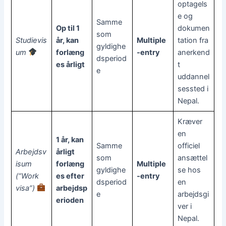
optagels
e og
Samme
Op til 1
dokumen
som
Studievis
år, kan
Multiple
tation fra
gyldighe
um
forlæng
-entry
anerkend
dsperiod
es årligt
t
e
uddannel
sessted i
Nepal.
Kræver
en
1 år, kan
Samme
officiel
Arbejdsv
årligt
som
ansættel
isum
forlæng
Multiple
gyldighe
se hos
(“Work
es efter
-entry
dsperiod
en
visa”)
arbejdsp
e
arbejdsgi
erioden
ver i
Nepal.