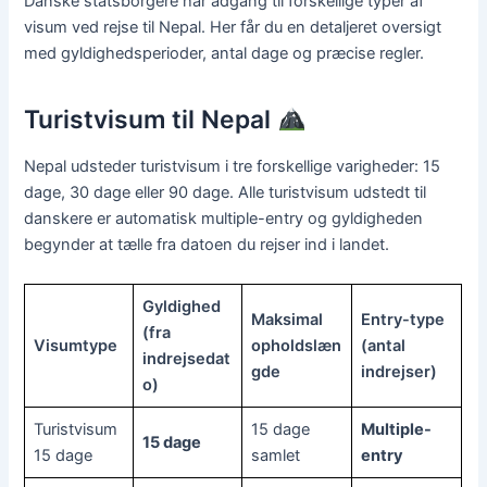
Danske statsborgere har adgang til forskellige typer af
visum ved rejse til Nepal. Her får du en detaljeret oversigt
med gyldighedsperioder, antal dage og præcise regler.
Turistvisum til Nepal
Nepal udsteder turistvisum i tre forskellige varigheder: 15
dage, 30 dage eller 90 dage. Alle turistvisum udstedt til
danskere er automatisk multiple-entry og gyldigheden
begynder at tælle fra datoen du rejser ind i landet.
Gyldighed
Maksimal
Entry-type
(fra
Visumtype
opholdslæn
(antal
indrejsedat
gde
indrejser)
o)
Turistvisum
15 dage
Multiple-
15 dage
15 dage
samlet
entry