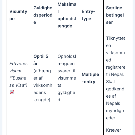
Maksima
Gyldighe
Særlige
Visumty
l
Entry-
dsperiod
betingel
pe
opholdsl
type
e
ser
ængde
Tilknyttet
en
virksomh
Op til 5
Opholdsl
ed
Erhvervs
år
ængden
registrere
visum
(afhæng
svarer til
Multiple
t i Nepal.
(“Busine
er af
visumme
-entry
Skal
ss Visa”)
virksomh
ts
godkend
edens
gyldighe
es af
længde)
d
Nepals
myndigh
eder.
Kræver