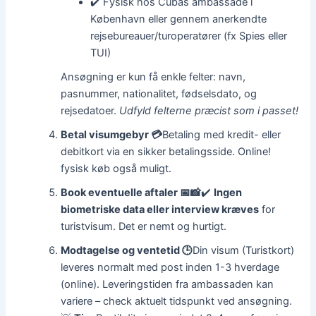
✔️ Fysisk hos Cubas ambassade i
København eller gennem anerkendte
rejsebureauer/turoperatører (fx Spies eller
TUI)
Ansøgning er kun få enkle felter: navn,
pasnummer, nationalitet, fødselsdato, og
rejsedatoer.
Udfyld felterne præcist som i passet!
Betal visumgebyr 💳
Betaling med kredit- eller
debitkort via en sikker betalingsside. Online!
fysisk køb også muligt.
Book eventuelle aftaler 📅📸
✔️
Ingen
biometriske data eller interview kræves
for
turistvisum. Det er nemt og hurtigt.
Modtagelse og ventetid 🕒
Din visum (Turistkort)
leveres normalt med post inden 1-3 hverdage
(online). Leveringstiden fra ambassaden kan
variere – check aktuelt tidspunkt ved ansøgning.