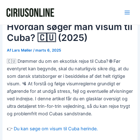
Gå
Post
Main
til
navigation
Men
indholdet
Hvordan søger man visum til
Cuba? 🇨🇺 (2025)
Af
Lars Møller
/
marts 6, 2025
🇨🇺 Drømmer du om en eksotisk rejse til Cuba? 🌐 Før
eventyret kan begynde, skal du naturligvis sikre dig, at du
som dansk statsborger er i besiddelse af det helt rigtige
visum. 🛂 At forstå og følge visumreglerne grundigt er
afgørende for at undgå stress, fejl og eventuelle afvisninger
ved indrejse. I denne artikel får du en glasklar oversigt og
ultra detaljeret trin-for-trin vejledning, så du kan rejse trygt
og problemfrit mod Cubas sandstrande.
👉
Du kan søge om visum til Cuba herinde.