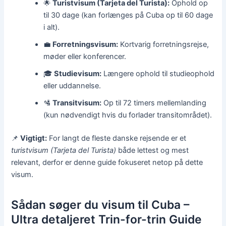
🌟
Turistvisum (Tarjeta del Turista):
Ophold op
til 30 dage (kan forlænges på Cuba op til 60 dage
i alt).
💼
Forretningsvisum:
Kortvarig forretningsrejse,
møder eller konferencer.
🎓
Studievisum:
Længere ophold til studieophold
eller uddannelse.
🛂
Transitvisum:
Op til 72 timers mellemlanding
(kun nødvendigt hvis du forlader transitområdet).
📌
Vigtigt:
For langt de fleste danske rejsende er et
turistvisum (Tarjeta del Turista)
både lettest og mest
relevant, derfor er denne guide fokuseret netop på dette
visum.
Sådan søger du visum til Cuba –
Ultra detaljeret Trin-for-trin Guide