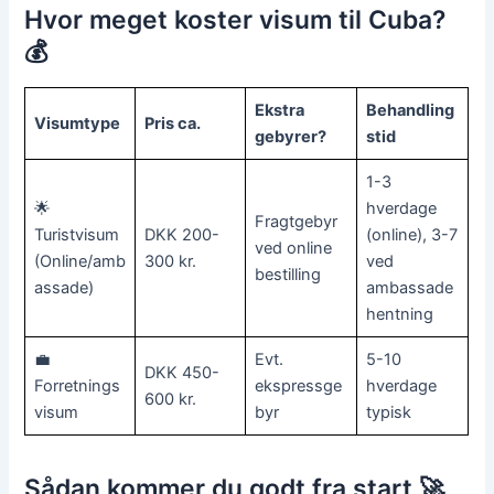
Hvor meget koster visum til Cuba?
💰
Ekstra
Behandling
Visumtype
Pris ca.
gebyrer?
stid
1-3
🌟
hverdage
Fragtgebyr
Turistvisum
DKK 200-
(online), 3-7
ved online
(Online/amb
300 kr.
ved
bestilling
assade)
ambassade
hentning
💼
Evt.
5-10
DKK 450-
Forretnings
ekspressge
hverdage
600 kr.
visum
byr
typisk
Sådan kommer du godt fra start 🚀