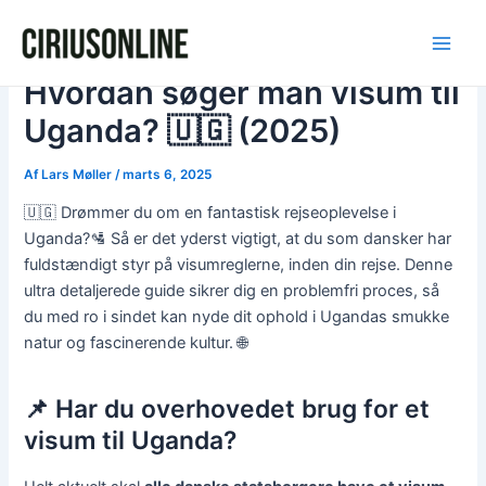
Gå
Post
Main
til
navigation
Men
indholdet
Hvordan søger man visum til
Uganda? 🇺🇬 (2025)
Af
Lars Møller
/
marts 6, 2025
🇺🇬 Drømmer du om en fantastisk rejseoplevelse i
Uganda?🛂 Så er det yderst vigtigt, at du som dansker har
fuldstændigt styr på visumreglerne, inden din rejse. Denne
ultra detaljerede guide sikrer dig en problemfri proces, så
du med ro i sindet kan nyde dit ophold i Ugandas smukke
natur og fascinerende kultur. 🌐
📌 Har du overhovedet brug for et
visum til Uganda?