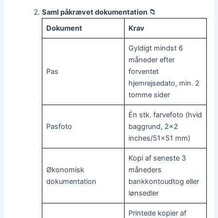
Saml påkrævet dokumentation 📁
Dokument
Krav
Gyldigt mindst 6
måneder efter
Pas
forventet
hjemrejsedato, min. 2
tomme sider
Én stk. farvefoto (hvid
Pasfoto
baggrund, 2×2
inches/51×51 mm)
Kopi af seneste 3
Økonomisk
måneders
dokumentation
bankkontoudtog eller
lønsedler
Printede kopier af