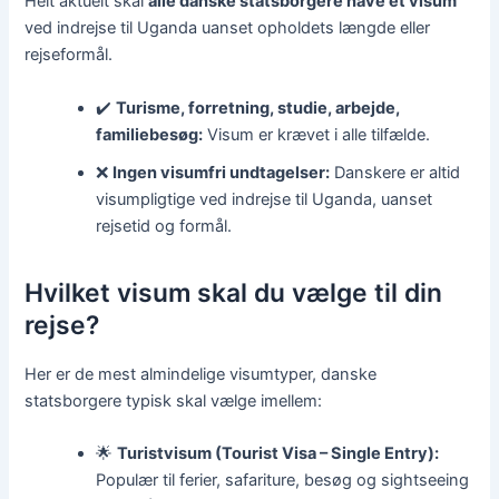
Helt aktuelt skal
alle danske statsborgere have et visum
ved indrejse til Uganda uanset opholdets længde eller
rejseformål.
✔️
Turisme, forretning, studie, arbejde,
familiebesøg:
Visum er krævet i alle tilfælde.
❌
Ingen visumfri undtagelser:
Danskere er altid
visumpligtige ved indrejse til Uganda, uanset
rejsetid og formål.
Hvilket visum skal du vælge til din
rejse?
Her er de mest almindelige visumtyper, danske
statsborgere typisk skal vælge imellem:
🌟
Turistvisum (Tourist Visa – Single Entry):
Populær til ferier, safariture, besøg og sightseeing