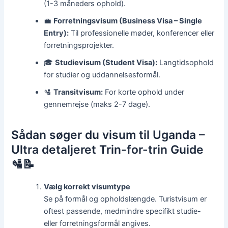
(1-3 måneders ophold).
💼
Forretningsvisum (Business Visa – Single
Entry):
Til professionelle møder, konferencer eller
forretningsprojekter.
🎓
Studievisum (Student Visa):
Langtidsophold
for studier og uddannelsesformål.
🛂
Transitvisum:
For korte ophold under
gennemrejse (maks 2-7 dage).
Sådan søger du visum til Uganda –
Ultra detaljeret Trin-for-trin Guide
🛂📝
Vælg korrekt visumtype
Se på formål og opholdslængde. Turistvisum er
oftest passende, medmindre specifikt studie-
eller forretningsformål angives.