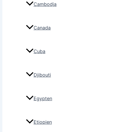
Cambodja
Canada
Cuba
Djibouti
Egypten
Etiopien